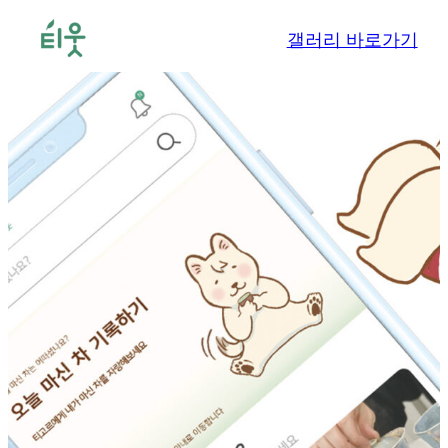
콘
갤러리 바로가기
텐
츠
로
바
로
가
기