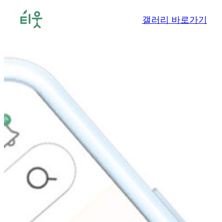
콘
갤러리 바로가기
텐
츠
로
바
로
가
기